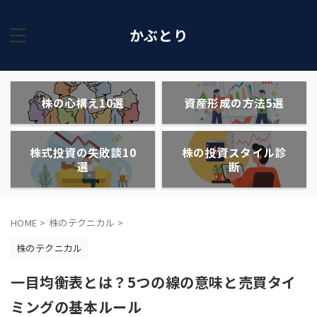
かぶとり
株の心構え10選
資産形成の方法5選
株式投資の失敗談10
株の投資スタイル診
選
断
HOME
>
株のテクニカル
>
株のテクニカル
一目均衡表とは？5つの線の意味と売買タイ
ミングの基本ルール